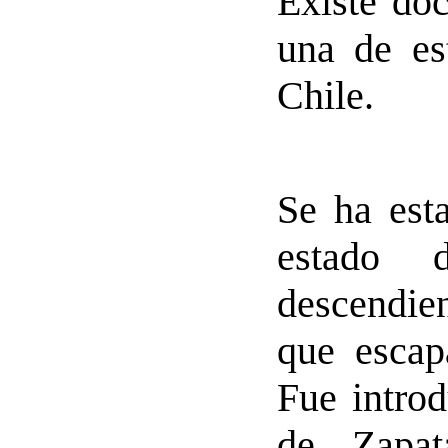
Existe do
una de es
Chile.
Se ha est
estado 
descendien
que escap
Fue intro
de Zapat