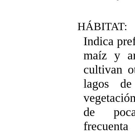
HÁBITAT:
Indica pre
maíz y ar
cultivan o
lagos d
vegetación
de poca
frecuenta