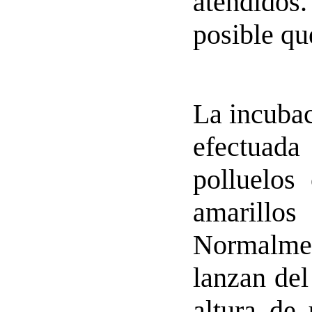
atendidos
posible qu
La incubac
efectuad
polluelos
amarill
Normalmen
lanzan del
altura de