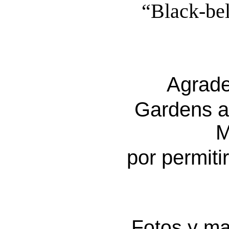
“Black-bel
Agrade
Gardens a
M
por permiti
Fotos y ma