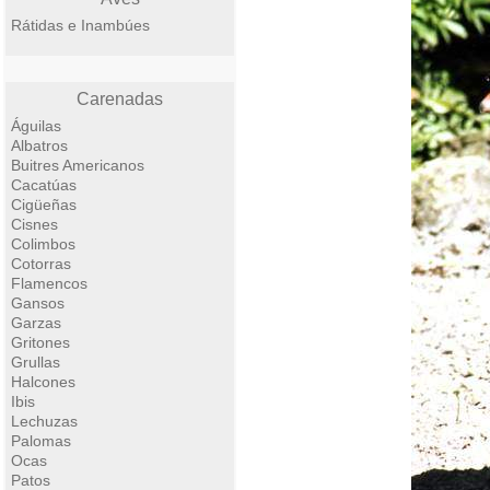
Rátidas e Inambúes
Carenadas
Águilas
Albatros
Buitres Americanos
Cacatúas
Cigüeñas
Cisnes
Colimbos
Cotorras
Flamencos
Gansos
Garzas
Gritones
Grullas
Halcones
Ibis
Lechuzas
Palomas
Ocas
Patos