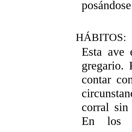
posándose 
HÁBITOS:
Esta ave 
gregario.
contar co
circunstan
corral si
En los z