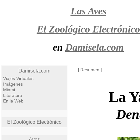
Las Aves
El Zoológico Electrónico
en
Damisela.com
|
Resumen
|
Damisela.com
Viajes Virtuales
Imágenes
Miami
La Y
Literatura
En la Web
Den
El Zoológico Electrónico
Aves