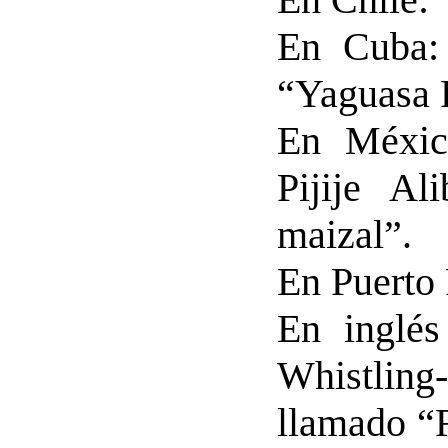
En Cuba: 
“Yaguasa 
En México
Pijije Al
maizal”.
En Puerto 
En inglés
Whistlin
llamado “