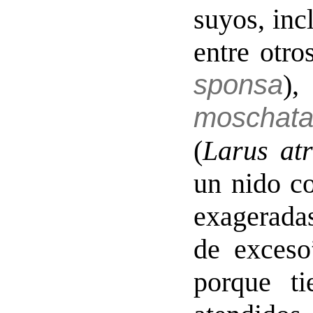
suyos, inc
entre otro
sponsa
)
moschat
(
Larus atr
un nido c
exagerada
de exceso
porque t