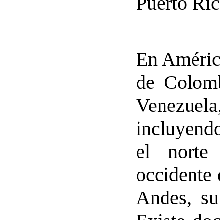
Puerto Ric
En América
de Colomb
Venezue
incluyendo
el norte
occidente 
Andes, su