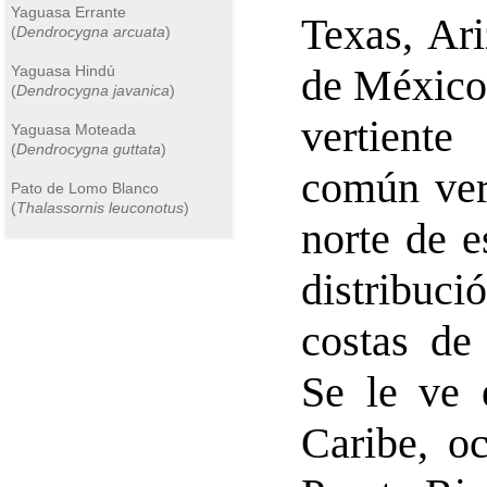
Yaguasa Errante
Texas, Ari
(
Dendrocygna arcuata
)
de México 
Yaguasa Hindú
(
Dendrocygna javanica
)
vertiente
Yaguasa Moteada
(
Dendrocygna guttata
)
común ver 
Pato de Lomo Blanco
(
Thalassornis leuconotus
)
norte de e
distribuc
costas de
Se le ve 
Caribe, o