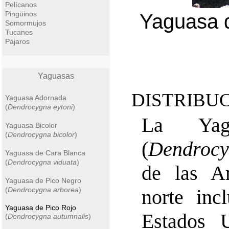
Pelícanos
Pingüinos
Yaguasa d
Somormujos
Tucanes
Pájaros
Yaguasas
DISTRIBUC
Yaguasa Adornada
(
Dendrocygna eytoni
)
La Yag
Yaguasa Bicolor
(
Dendrocygna bicolor
)
(
Dendrocy
Yaguasa de Cara Blanca
(
Dendrocygna viduata
)
de las Am
Yaguasa de Pico Negro
(
Dendrocygna arborea
)
norte inc
Yaguasa de Pico Rojo
Estados 
(
Dendrocygna autumnalis
)