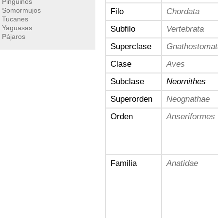
Pingüinos
Somormujos
Filo
Chordata
Tucanes
Yaguasas
Subfilo
Vertebrata
Pájaros
Superclase
Gnathostomat
Clase
Aves
Subclase
Neornithes
Superorden
Neognathae
Orden
Anseriformes
Familia
Anatidae