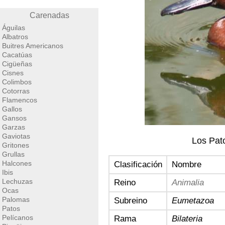
Carenadas
Águilas
Albatros
Buitres Americanos
Cacatúas
Cigüeñas
Cisnes
Colimbos
Cotorras
Flamencos
Gallos
Gansos
Garzas
Gaviotas
Los Pat
Gritones
Grullas
Halcones
Clasificación
Nombre
Ibis
Lechuzas
Reino
Animalia
Ocas
Palomas
Subreino
Eumetazoa
Patos
Pelícanos
Rama
Bilateria