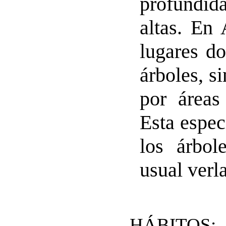
profundida
altas. En
lugares do
árboles, s
por áreas
Esta espec
los árbo
usual verl
HÁBITOS: