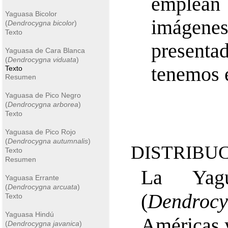
emplean 
Yaguasa Bicolor
imágene
(
Dendrocygna bicolor
)
Texto
present
Yaguasa de Cara Blanca
(
Dendrocygna viduata
)
tenemos 
Texto
Resumen
Yaguasa de Pico Negro
(
Dendrocygna arborea
)
Texto
Yaguasa de Pico Rojo
(
Dendrocygna autumnalis
)
DISTRIBUC
Texto
Resumen
La Yag
Yaguasa Errante
(
Dendrocygna arcuata
)
(
Dendrocy
Texto
Yaguasa Hindú
Américas 
(
Dendrocygna javanica
)