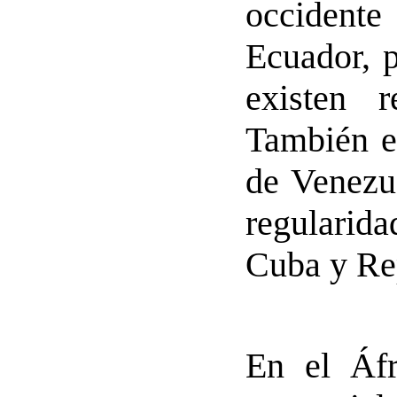
occidente
Ecuador, 
existen r
También es
de Venezue
regularida
Cuba y Re
En el Áfr