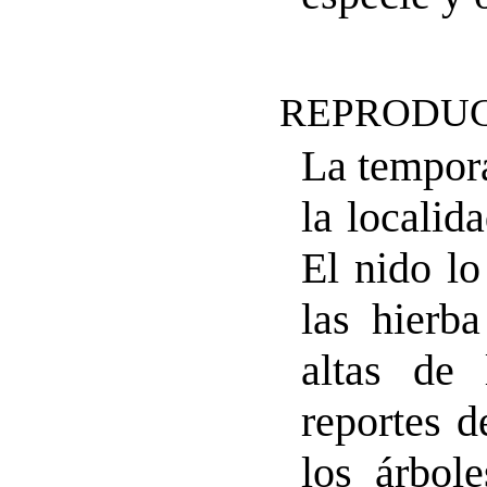
REPRODUC
La tempora
la localid
El nido lo
las hierb
altas de 
reportes d
los árbol