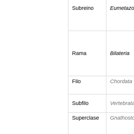
Subreino
Eumetaz
Rama
Bilateria
Filo
Chordata
Subfilo
Vertebrat
Superclase
Gnathost