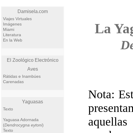
Damisela.com
Viajes Virtuales
La Ya
Imágenes
Miami
Literatura
En la Web
De
El Zoológico Electrónico
Aves
Rátidas e Inambúes
Carenadas
Nota: Est
Yaguasas
presenta
Texto
aquellas
Yaguasa Adornada
(
Dendrocygna eytoni
)
Texto