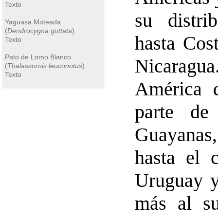
Texto
su distri
Yaguasa Moteada
(
Dendrocygna guttata
)
hasta Cost
Texto
Pato de Lomo Blanco
Nicaragua
(
Thalassornis leuconotus
)
Texto
América d
parte de
Guayanas
hasta el 
Uruguay y
más al su