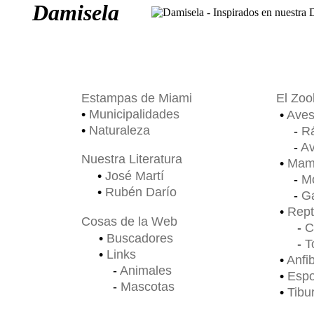
Damisela
Estampas de Miami
El Zoo
•
Municipalidades
•
Ave
•
Naturaleza
-
Rá
-
Av
Nuestra Literatura
•
Mamí
•
José Martí
-
M
•
Rubén Darío
-
Ga
•
Rept
Cosas de la Web
-
C
•
Buscadores
-
T
•
Links
•
Anfi
-
Animales
•
Espo
-
Mascotas
•
Tibu