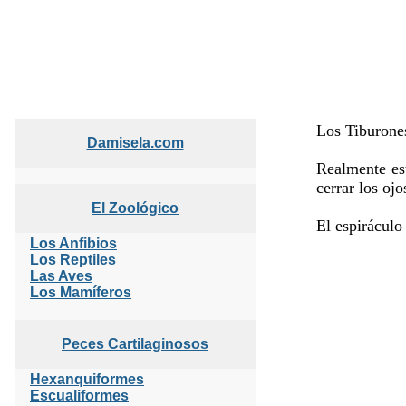
Los Tiburones
Damisela.com
Realmente est
cerrar los oj
El Zoológico
El espiráculo
Los Anfibios
Los Reptiles
Las Aves
Los Mamíferos
Peces Cartilaginosos
Hexanquiformes
Escualiformes