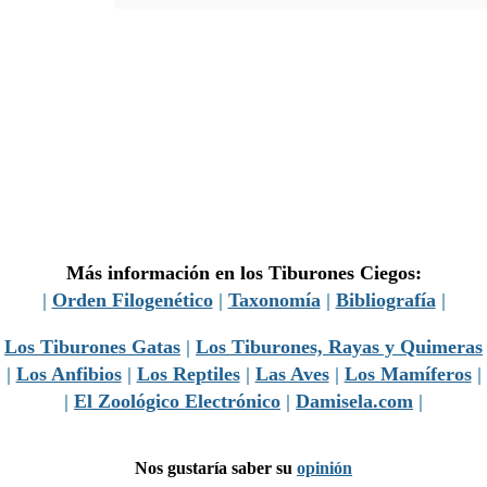
Más información en los Tiburones Ciegos:
|
Orden Filogenético
|
Taxonomía
|
Bibliografía
|
|
Los Tiburones Gatas
|
Los Tiburones, Rayas y Quimeras
|
Los Anfibios
|
Los Reptiles
|
Las Aves
|
Los Mamíferos
|
|
El Zoológico Electrónico
|
Damisela.com
|
Nos gustaría saber su
opinión