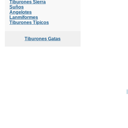
Tiburones Sierra
Suños
Angelotes
Lanmiformes
Tiburones Típicos
Tiburones Gatas