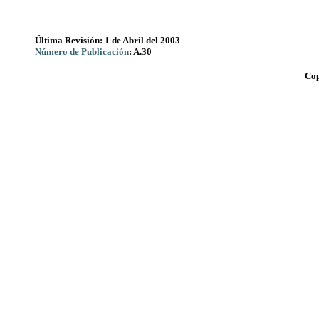
Última Revisión: 1 de Abril del 2003
Número de Publicación
: A.30
Cop