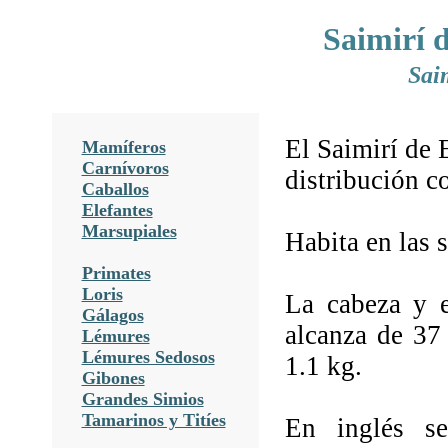
Saimirí 
Saim
El Saimirí de 
Mamíferos
Carnívoros
distribución 
Caballos
Elefantes
Marsupiales
Habita en las s
Primates
Loris
La cabeza y 
Gálagos
alcanza de 37
Lémures
Lémures Sedosos
1.1 kg.
Gibones
Grandes Simios
Tamarinos y Titíes
En inglés s