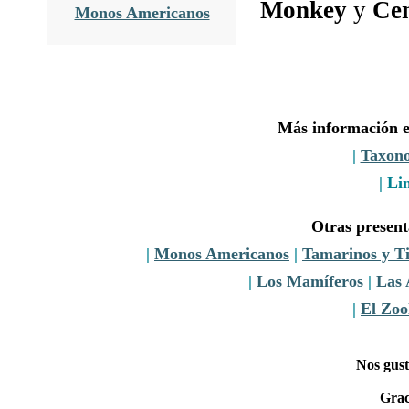
Monkey
y
Cen
Monos Americanos
Más información e
|
Taxon
| Li
Otras presen
|
Monos Americanos
|
Tamarinos y Ti
|
Los Mamíferos
|
Las 
|
El Zoo
Nos gust
Grac