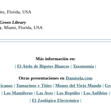
les, Florida, USA
Green Library
y
, Miami, Florida, USA
Más información en:
|
El Atelo de Bigotes Blancos
|
Taxonomía
|
Otras presentaciones en
Damisela.com
icanos
|
Tamarinos y Titíes
|
Monos del Viejo Mundo
|
Gr
|
Los Mamíferos
|
Las Aves
|
Los Reptiles
|
Los Anfibios
|
|
El Zoológico Electrónico
|