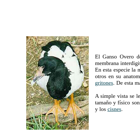
El Ganso Overo dem
membrana interdigit
En esta especie la 
otros en su anatom
gritones
. De esta m
A simple vista se l
tamaño y físico son
y los
cisnes
.