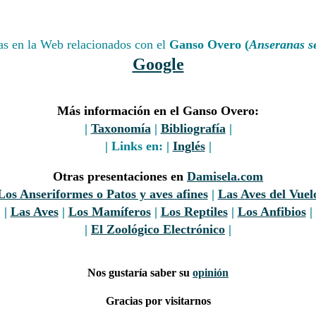
s en la Web relacionados con el
Ganso Overo (
Anseranas s
Google
Más información en el Ganso Overo:
|
Taxonomía
|
Bibliografía
|
| Links en: |
Inglés
|
Otras presentaciones en
Damisela.com
Los Anseriformes o Patos y aves afines
|
Las Aves del Vuel
|
Las Aves
|
Los Mamíferos
|
Los Reptiles
|
Los Anfibios
|
|
El Zoológico Electrónico
|
Nos gustaría saber su
opinión
Gracias por visitarnos